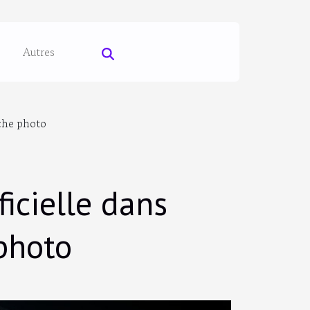
Autres
uche photo
ficielle dans
 photo