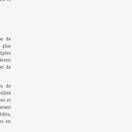
ue de
 plus
tiples
èrent
 et de
es de
ilité
ves et
avant
dits,
es en