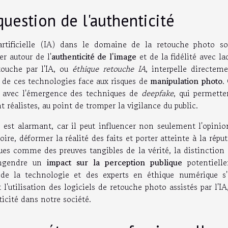
question de l'authenticité
rtificielle (IA) dans le domaine de la retouche photo so
er autour de l'
authenticité de l'image
et de la fidélité avec la
etouche par l'IA, ou
éthique retouche IA
, interpelle directem
rs de ces technologies face aux risques de
manipulation photo
.
e avec l'émergence des techniques de
deepfake
, qui permette
réalistes, au point de tromper la vigilance du public.
e est alarmant, car il peut influencer non seulement l'opini
oire, déformer la réalité des faits et porter atteinte à la répu
es comme des preuves tangibles de la vérité, la distinction 
engendre un
impact sur la perception publique
potentiell
s de la technologie et des experts en éthique numérique s'
utilisation des logiciels de retouche photo assistés par l'IA
ticité dans notre société.