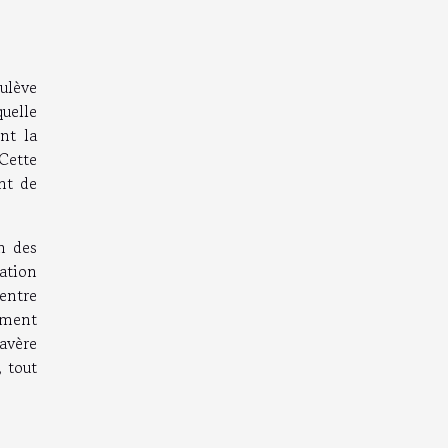
ulève
quelle
ent la
 Cette
nt de
on des
tation
entre
ement
avère
, tout