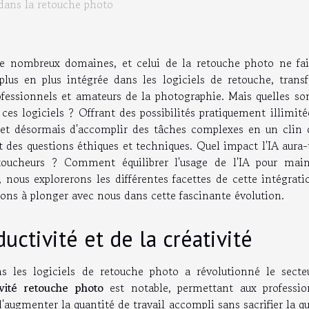
 dans la retouche photo
e de nombreux domaines, et celui de la retouche photo ne fai
plus en plus intégrée dans les logiciels de retouche, trans
fessionnels et amateurs de la photographie. Mais quelles son
e ces logiciels ? Offrant des possibilités pratiquement illimit
ermet désormais d'accomplir des tâches complexes en un clin d
des questions éthiques et techniques. Quel impact l'IA aura-t
toucheurs ? Comment équilibrer l'usage de l'IA pour main
, nous explorerons les différentes facettes de cette intégrat
tons à plonger avec nous dans cette fascinante évolution.
uctivité et de la créativité
ans les logiciels de retouche photo a révolutionné le secte
ivité retouche photo
est notable, permettant aux professio
gmenter la quantité de travail accompli sans sacrifier la qu