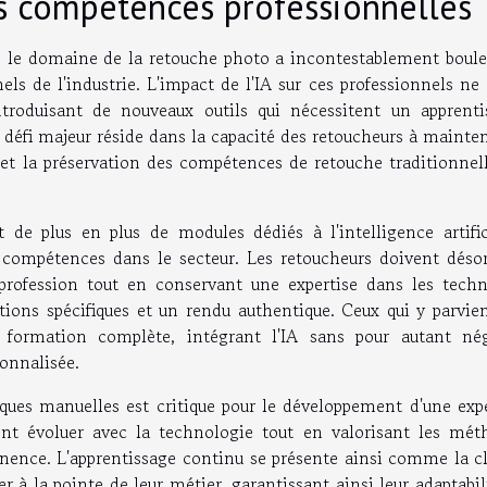
es compétences professionnelles
ans le domaine de la retouche photo a incontestablement boule
ls de l'industrie. L'impact de l'IA sur ces professionnels ne
ntroduisant de nouveaux outils qui nécessitent un apprenti
 défi majeur réside dans la capacité des retoucheurs à mainte
 et la préservation des compétences de retouche traditionnel
de plus en plus de modules dédiés à l'intelligence artifici
 compétences dans le secteur. Les retoucheurs doivent déso
r profession tout en conservant une expertise dans les techn
tions spécifiques et un rendu authentique. Ceux qui y parvie
 formation complète, intégrant l'IA sans pour autant nég
sonnalisée.
iques manuelles est critique pour le développement d'une exp
ent évoluer avec la technologie tout en valorisant les mét
tinence. L'apprentissage continu se présente ainsi comme la c
r à la pointe de leur métier, garantissant ainsi leur adaptabil