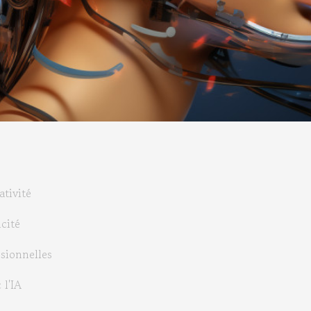
ativité
icité
ssionnelles
 l'IA