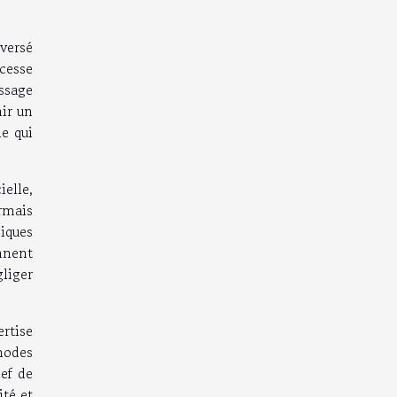
versé
 cesse
ssage
nir un
le qui
elle,
rmais
iques
nnent
liger
ertise
hodes
lef de
ité et