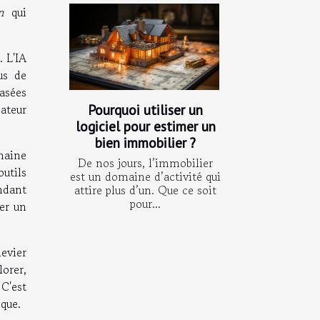
n
qui
. L'IA
us de
basées
Pourquoi utiliser un
sateur
logiciel pour estimer un
bien immobilier ?
maine
De nos jours, l’immobilier
utils
est un domaine d’activité qui
ndant
attire plus d’un. Que ce soit
pour...
ver un
evier
lorer,
 C'est
que.