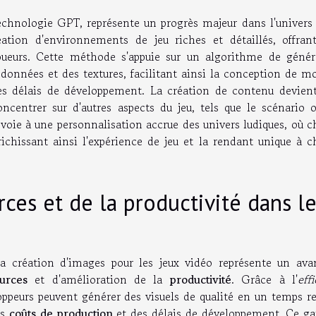
technologie GPT, représente un progrès majeur dans l'univers 
éation d'environnements de jeu riches et détaillés, offran
ueurs. Cette méthode s'appuie sur un algorithme de génér
onnées et des textures, facilitant ainsi la conception de m
es délais de développement. La création de contenu devient
ncentrer sur d'autres aspects du jeu, tels que le scénario o
voie à une personnalisation accrue des univers ludiques, où 
richissant ainsi l'expérience de jeu et la rendant unique à 
ces et de la productivité dans l
a création d'images pour les jeux vidéo représente un ava
urces
et d'amélioration de la
productivité
. Grâce à l'
effi
oppeurs peuvent générer des visuels de qualité en un temps re
es
coûts de production
et des délais de développement. Ce ga