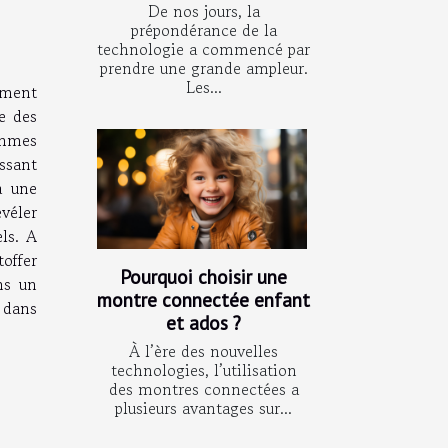
De nos jours, la
prépondérance de la
technologie a commencé par
prendre une grande ampleur.
Les...
ement
e des
ithmes
ssant
à une
évéler
ls. A
toffer
Pourquoi choisir une
ns un
montre connectée enfant
 dans
et ados ?
À l’ère des nouvelles
technologies, l’utilisation
des montres connectées a
plusieurs avantages sur...