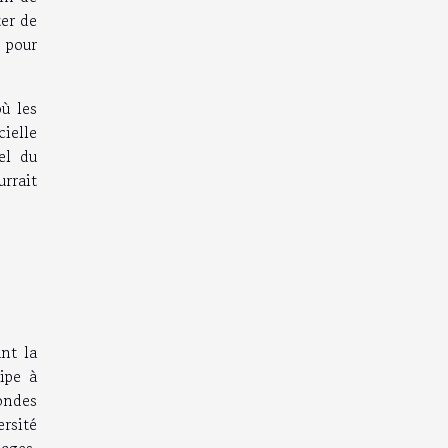
ter de
 pour
ù les
cielle
el du
urrait
nt la
ipe à
ondes
rsité
ages,