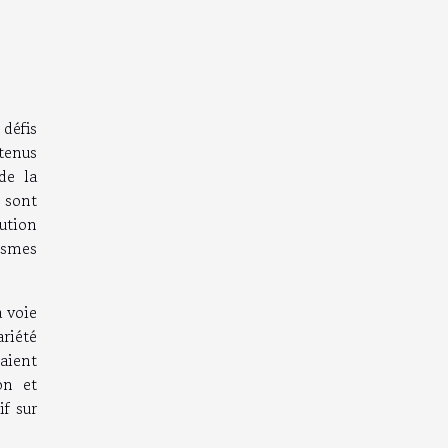
 défis
tenus
de la
e sont
ution
ismes
a voie
ariété
aient
on et
if sur