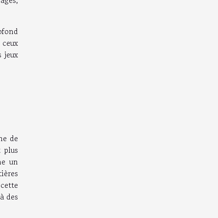
rofond
r ceux
 jeux
n
ine de
t plus
me un
tières
 cette
 à des