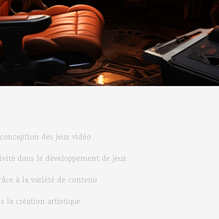
 conception des jeux vidéo
tivité dans le développement de jeux
âce à la variété de contenu
ns la création artistique