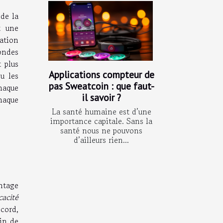
de la
t une
ation
ondes
 plus
Applications compteur de
u les
pas Sweatcoin : que faut-
chaque
il savoir ?
chaque
La santé humaine est d’une
importance capitale. Sans la
santé nous ne pouvons
e
d’ailleurs rien...
ntage
cacité
cord,
in de