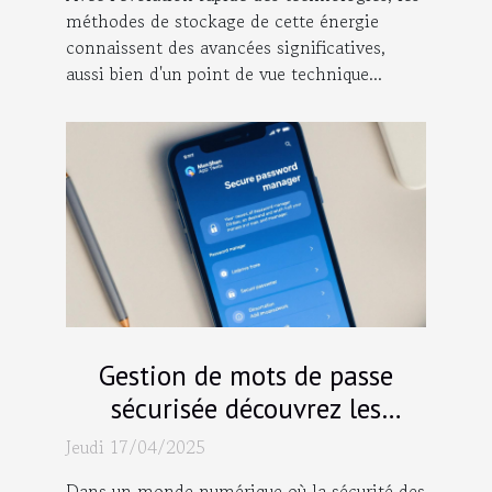
méthodes de stockage de cette énergie
connaissent des avancées significatives,
aussi bien d'un point de vue technique...
Gestion de mots de passe
sécurisée découvrez les
applications les plus fiables de
Jeudi 17/04/2025
2023
Dans un monde numérique où la sécurité des