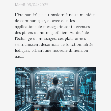
messagerie pour renforcer les
Mardi 08/04/2025
liens sociaux
L'ère numérique a transformé notre manière
de communiquer, et avec elle, les
applications de messagerie sont devenues
des piliers de notre quotidien. Au-delà de
l'échange de messages, ces plateformes
s'enrichissent désormais de fonctionnalités
ludiques, offrant une nouvelle dimension
aux...