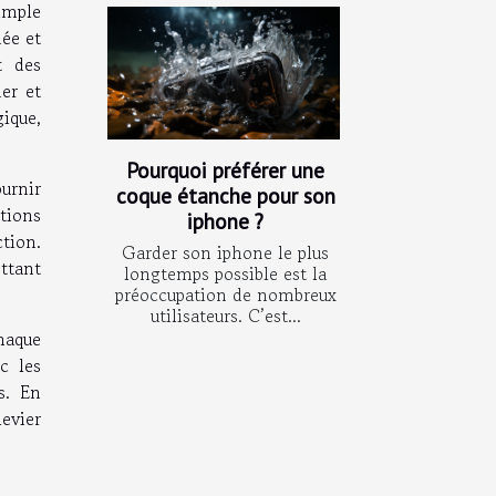
simple
dée et
t des
ner et
ique,
Pourquoi préférer une
ournir
coque étanche pour son
itions
iphone ?
ction.
Garder son iphone le plus
ttant
longtemps possible est la
préoccupation de nombreux
utilisateurs. C’est...
haque
c les
s. En
evier