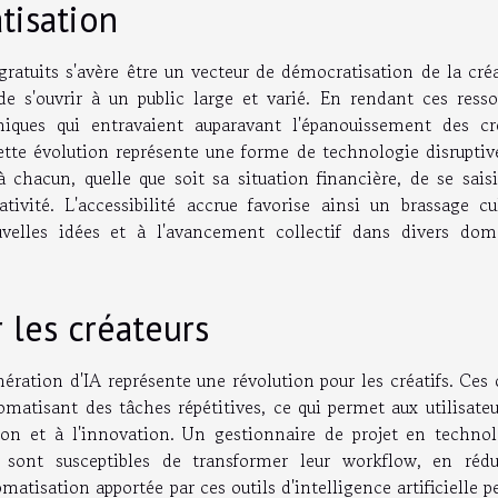
tisation
e gratuits s'avère être un vecteur de démocratisation de la cré
e s'ouvrir à un public large et varié. En rendant ces resso
miques qui entravaient auparavant l'épanouissement des cré
tte évolution représente une forme de technologie disruptive
à chacun, quelle que soit sa situation financière, de se sais
ivité. L'accessibilité accrue favorise ainsi un brassage cul
velles idées et à l'avancement collectif dans divers dom
 les créateurs
ration d'IA représente une révolution pour les créatifs. Ces 
omatisant des tâches répétitives, ce qui permet aux utilisate
on et à l'innovation. Un gestionnaire de projet en technol
s sont susceptibles de transformer leur workflow, en rédu
atisation apportée par ces outils d'intelligence artificielle p