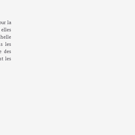
our la
 elles
helle
s les
re des
nt les