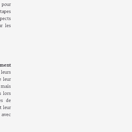
s pour
étapes
spects
r les
ement
 leurs
 leur
 mais
 lors
es de
t leur
 avec