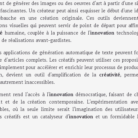
ent de générer des images ou des oeuvres d'art à partir d'une 
 fascinantes. Un créateur peut ainsi esquisser le début d'une i
 ébauche en une création originale. Ces outils deviennen
ions visuelles qui peuvent servir de point de départ pour affi
té
humaine, couplée à la puissance de l'
innovation
technolog
de réalisations avant-gardistes.
es applications de génération automatique de texte peuvent f
d'articles complets. Les créatifs peuvent utiliser ces propos
simplement pour accélérer et enrichir leur processus de produ
in, devient un outil d'amplification de la
créativité
, perme
é autrement inaccessibles.
ment rend l'accès à l'
innovation
démocratique, faisant de c
t et de la création contemporaine. L'expérimentation ave
es, où la seule limite serait l'imagination des utilisateur
s créatifs est un catalyseur d'
innovation
et un formidable l