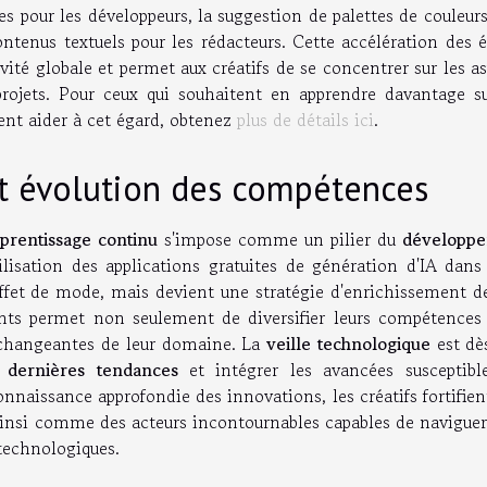
s pour les développeurs, la suggestion de palettes de couleur
ontenus textuels pour les rédacteurs. Cette accélération des 
ivité globale et permet aux créatifs de se concentrer sur les a
projets. Pour ceux qui souhaitent en apprendre davantage su
vent aider à cet égard, obtenez
plus de détails ici
.
et évolution des compétences
prentissage continu
s'impose comme un pilier du
développ
utilisation des applications gratuites de génération d'IA dans
effet de mode, mais devient une stratégie d'enrichissement de
ants permet non seulement de diversifier leurs compétences
s changeantes de leur domaine. La
veille technologique
est dès
s
dernières tendances
et intégrer les avancées susceptibl
onnaissance approfondie des innovations, les créatifs fortifien
ainsi comme des acteurs incontournables capables de naviguer
 technologiques.