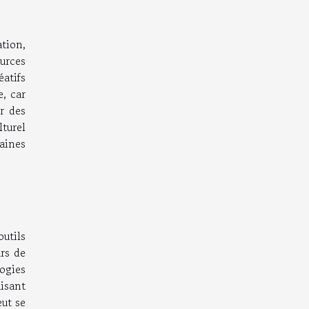
ation,
urces
atifs
, car
ir des
turel
aines
outils
urs de
ogies
isant
eut se