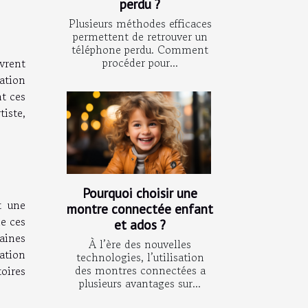
perdu ?
Plusieurs méthodes efficaces
permettent de retrouver un
téléphone perdu. Comment
procéder pour...
vrent
vation
nt ces
tiste,
Pourquoi choisir une
t une
montre connectée enfant
de ces
et ados ?
aines
À l’ère des nouvelles
ation
technologies, l’utilisation
des montres connectées a
toires
plusieurs avantages sur...