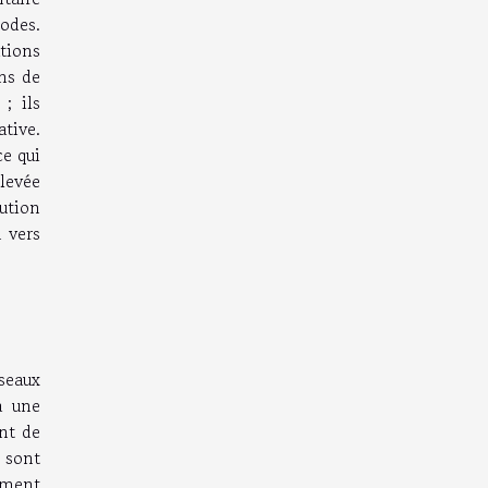
odes.
tions
ons de
; ils
ative.
ce qui
levée
ution
 vers
seaux
à une
ent de
 sont
amment