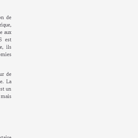
ion de
ique,
ce aux
S est
, ils
omies
ur de
e. La
est un
 mais
taire