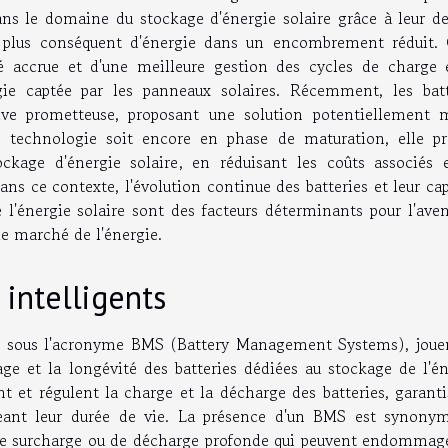
ns le domaine du stockage d'énergie solaire grâce à leur de
 plus conséquent d'énergie dans un encombrement réduit. 
té accrue et d'une meilleure gestion des cycles de charge 
rgie captée par les panneaux solaires. Récemment, les batt
e prometteuse, proposant une solution potentiellement 
e technologie soit encore en phase de maturation, elle p
ckage d'énergie solaire, en réduisant les coûts associés 
ans ce contexte, l'évolution continue des batteries et leur ca
 l'énergie solaire sont des facteurs déterminants pour l'ave
le marché de l'énergie.
intelligents
us sous l'acronyme BMS (Battery Management Systems), joue
age et la longévité des batteries dédiées au stockage de l'én
ent et régulent la charge et la décharge des batteries, garant
eant leur durée de vie. La présence d'un BMS est synony
 de surcharge ou de décharge profonde qui peuvent endommage