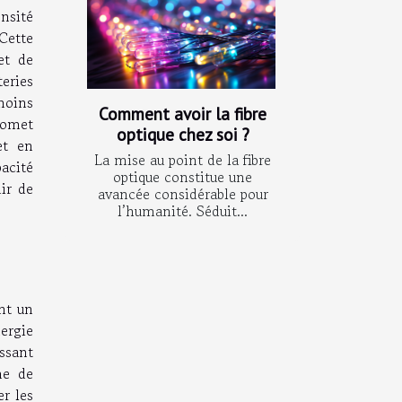
nsité
Cette
et de
eries
moins
Comment avoir la fibre
romet
optique chez soi ?
et en
La mise au point de la fibre
pacité
optique constitue une
nir de
avancée considérable pour
l’humanité. Séduit...
nt un
ergie
issant
me de
r les