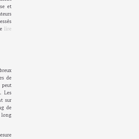
se et
teurs
ressés
de
lire
breux
es de
 peut
. Les
t sur
ng de
e long
mesure