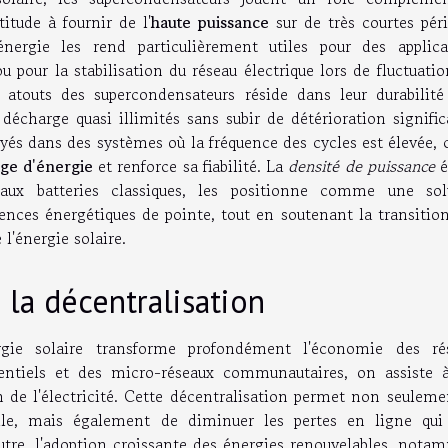
itude à fournir de l'
haute puissance
sur de très courtes péri
nergie les rend particulièrement utiles pour des applica
 pour la stabilisation du réseau électrique lors de fluctuati
x atouts des supercondensateurs réside dans leur durabilité 
décharge quasi illimités sans subir de détérioration signific
yés dans des systèmes où la fréquence des cycles est élevée, 
age d'énergie
et renforce sa fiabilité. La
densité de puissance
é
aux batteries classiques, les positionne comme une sol
nces énergétiques de pointe, tout en soutenant la transition
l'énergie solaire.
la décentralisation
rgie solaire transforme profondément l'économie des ré
identiels et des micro-réseaux communautaires, on assiste 
on de l'électricité. Cette décentralisation permet non seulem
elle, mais également de diminuer les pertes en ligne qui
outre, l'adoption croissante des énergies renouvelables, not