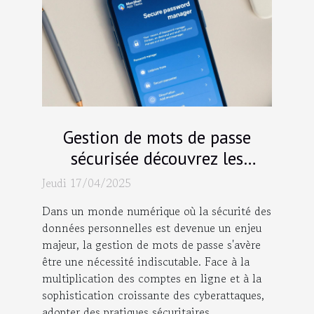
Gestion de mots de passe
sécurisée découvrez les
applications les plus fiables de
Jeudi 17/04/2025
2023
Dans un monde numérique où la sécurité des
données personnelles est devenue un enjeu
majeur, la gestion de mots de passe s'avère
être une nécessité indiscutable. Face à la
multiplication des comptes en ligne et à la
sophistication croissante des cyberattaques,
adopter des pratiques sécuritaires...