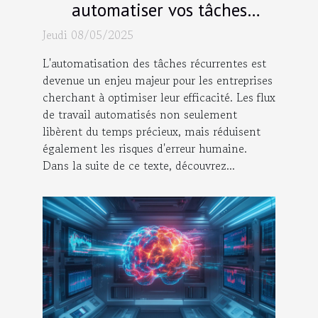
automatiser vos tâches
récurrentes Découvrez les flux
Jeudi 08/05/2025
de travail essentiels
L'automatisation des tâches récurrentes est
devenue un enjeu majeur pour les entreprises
cherchant à optimiser leur efficacité. Les flux
de travail automatisés non seulement
libèrent du temps précieux, mais réduisent
également les risques d'erreur humaine.
Dans la suite de ce texte, découvrez...