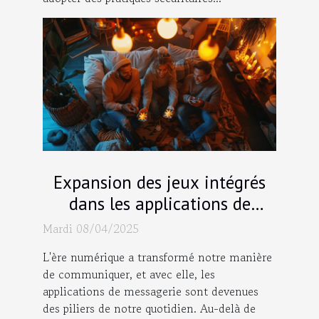
Expansion des jeux intégrés
dans les applications de
messagerie pour renforcer les
Mardi 08/04/2025
liens sociaux
L'ère numérique a transformé notre manière
de communiquer, et avec elle, les
applications de messagerie sont devenues
des piliers de notre quotidien. Au-delà de